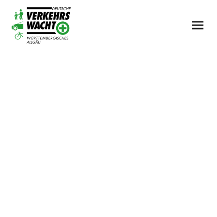
Über uns
Die
Verkehrswacht Württembergisches
Allgäu e. V.
ist ein gemeinnütziger Verein im
Großraum Wangen. Alle Mitglieder arbeiten
ehrenamtlich. Sämtliche Einnahmen und
Spenden werden ausschließlich zum
Zwecke gemeinnütziger Arbeiten